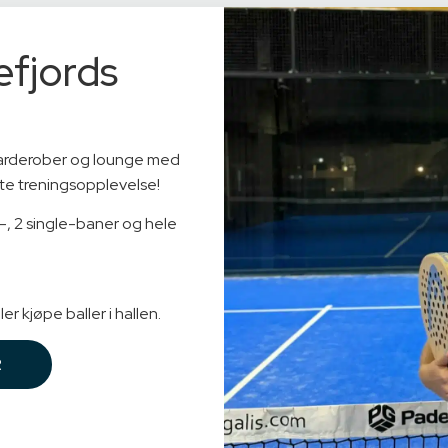
efjords
rderober og lounge med
te treningsopplevelse!
-, 2 single-baner og hele
er kjøpe baller i hallen.
R