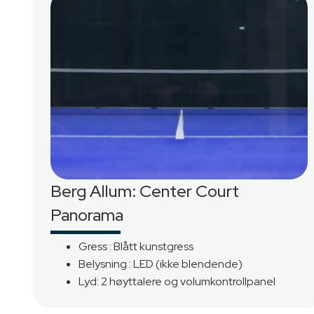
Denn
Berg Allum: Center Court
Panorama
Vi bruk
vårt og
Gress : Blått kunstgress
nettste
Belysning : LED (ikke blendende)
Lyd: 2 høyttalere og volumkontrollpanel
Avvi