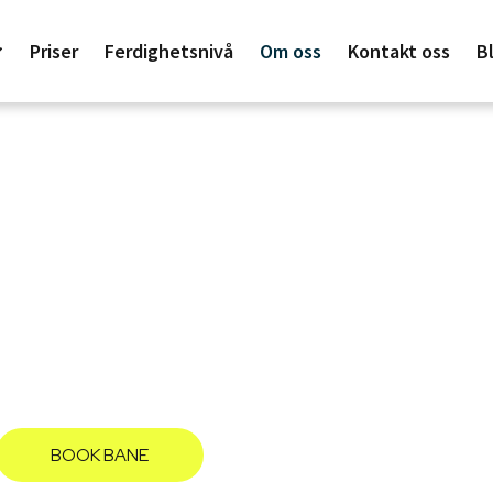
Priser
Ferdighetsnivå
Om oss
Kontakt oss
B
Om oss
banebelysning, moderne garderober og lounge 
r målsetning å tilby byens beste treningsopplevel
BOOK BANE