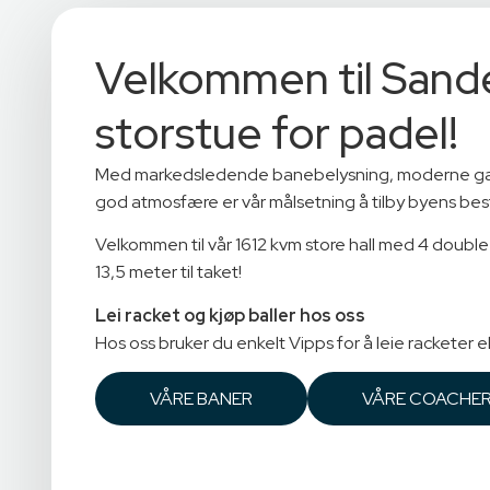
Velkommen til Sand
storstue for padel!
Med markedsledende banebelysning, moderne ga
god atmosfære er vår målsetning å tilby byens bes
Velkommen til vår 1612 kvm store hall med 4 double
13,5 meter til taket!
Lei racket og kjøp baller hos oss
Hos oss bruker du enkelt Vipps for å leie racketer ell
VÅRE BANER
VÅRE COACHE