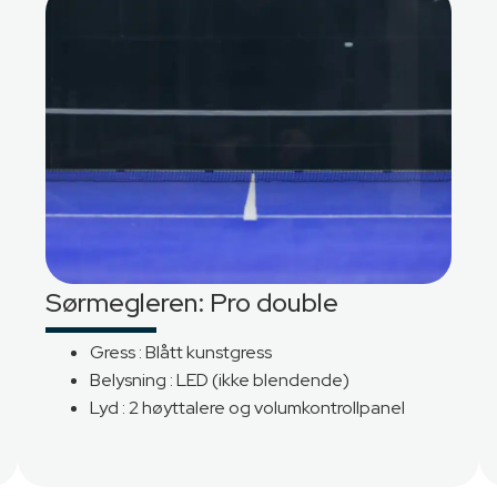
e nettsiden bruker cookies
Sørmegleren: Pro double
er informasjonskapsler for å forbedre brukeropplevelsen på ne
Gress : Blått kunstgress
 for personlig tilpasning av annonser. Ved å fortsette å bruke d
Belysning : LED (ikke blendende)
det samtykker du til vår bruk av informasjonskapsler.
Lyd : 2 høyttalere og volumkontrollpanel
s alle cookies