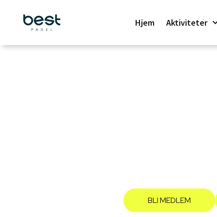
Hjem
Aktiviteter
Med markedsledende 
vå
BLI MEDLEM