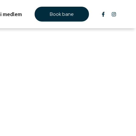
li medlem
Book bane
med god atmosfære er
se!