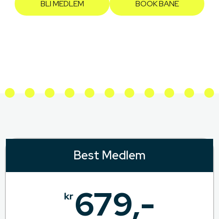
BLI MEDLEM
BOOK BANE
Best Medlem
679,-
kr