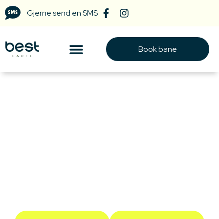
Gjerne send en SMS
Book bane
Bli medlem hos Best Padel
Se våre ulike pakker i tabellen under og velg det
som passer best for deg. Medlemsskapet kjøpes
i Matchi.