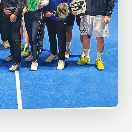
ttstedet
ette