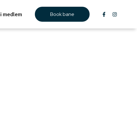
li medlem
Book bane
re en privat eller