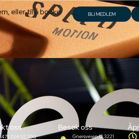
 eller til å booke
BLI MEDLEM
akt oss
Besøk oss
Åpn
Gneisveien 13 3221
+47) 334 52 200