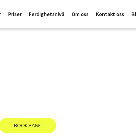
Priser
Ferdighetsnivå
Om oss
Kontakt oss
B
Event
som vil prøve padel for første gang? Vil du arrange
bedriftsturnering?
BOOK BANE