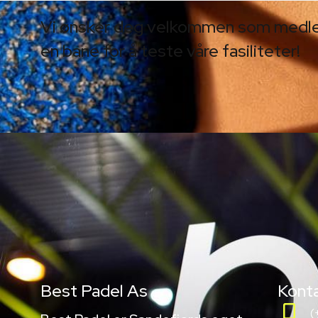
Vi ønsker deg velkommen som medlem,
en bane for å teste våre fasiliteter!
Best Padel As
Kont
(