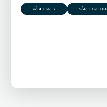
Denn
VÅRE BANER
VÅRE COACHE
Vi bruk
vårt og
nettste
Avvi