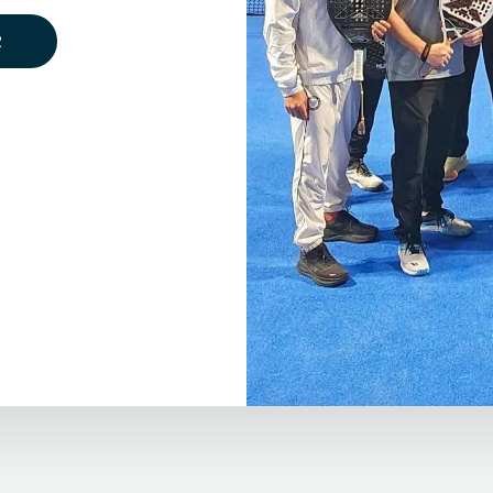
e nettsiden bruker cookies
R
er informasjonskapsler for å forbedre brukeropplevelsen på ne
 for personlig tilpasning av annonser. Ved å fortsette å bruke d
det samtykker du til vår bruk av informasjonskapsler.
s alle cookies
Les mer
Godkjenn alle